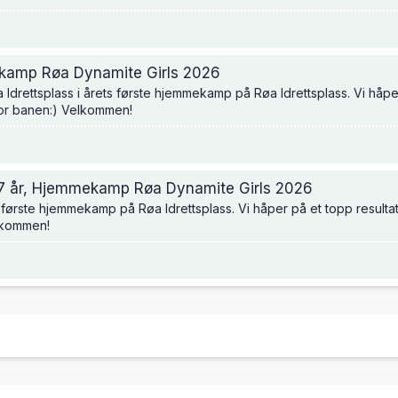
ekamp Røa Dynamite Girls 2026
øa Idrettsplass i årets første hjemmekamp på Røa Idrettsplass. Vi håp
for banen:) Velkommen!
 17 år, Hjemmekamp Røa Dynamite Girls 2026
ets første hjemmekamp på Røa Idrettsplass. Vi håper på et topp result
lkommen!