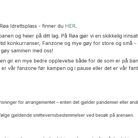
øa Idrettsplass - finner du
HER
.
en og heier på ditt lag. På Røa gjør vi en skikkelig innsats
tid konkurranser, Fanzone og mye gøy for store og små - i t
et gøy sammen med oss!
en gir en mye bedre opplevelse både for de som er på banen
vår fanzone før kampen og i pause eller det er vår fantas
sninger for arrangementet – enten det gjelder pandemier eller andre f
 følge gjeldende smittevernsbestemmelser ved besøk på arenaen.