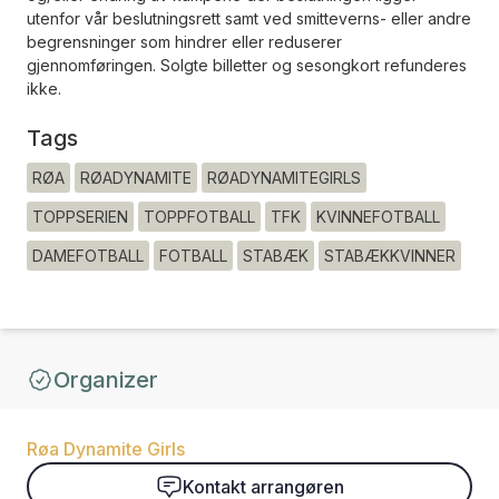
utenfor vår beslutningsrett samt ved smitteverns- eller andre
begrensninger som hindrer eller reduserer
gjennomføringen. Solgte billetter og sesongkort refunderes
ikke.
Tags
RØA
RØADYNAMITE
RØADYNAMITEGIRLS
TOPPSERIEN
TOPPFOTBALL
TFK
KVINNEFOTBALL
DAMEFOTBALL
FOTBALL
STABÆK
STABÆKKVINNER
Organizer
Røa Dynamite Girls
Kontakt arrangøren